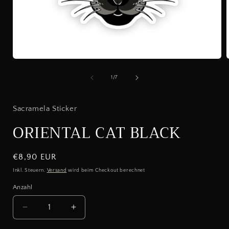
Medien
1
in
i
von
1
/
7
Modal
öffnen
ö
Sacramela Sticker
ORIENTAL CAT BLACK
Normaler
€8,90 EUR
Preis
Inkl. Steuern.
Versand
wird beim Checkout berechnet
Anzahl
Verringere
Erhöhe
die
die