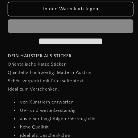
Menge
Menge
für
für
In den Warenkorb legen
ORIENTAL
ORIENTAL
CAT
CAT
BLACK
BLACK
DEIN HAUSTIER ALS STICKER
Orientalische Katze Sticker.
Qualitativ hochwertig. Made in Austria.
Schön verpackt mit Rückseitentext.
Ideal zum Verschenken.
von Künstlern entworfen
UV- und wetterbeständig
aus einer langlebigen Fahrzeugfolie.
hohe Qualität
ideal als Geschenkidee