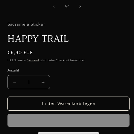
von
1
/
7
Sacramela Sticker
HAPPY TRAIL
Normaler
€6,90 EUR
Preis
Inkl. Steuern.
Versand
wird beim Checkout berechnet
Anzahl
Verringere
Erhöhe
die
die
Menge
Menge
für
für
In den Warenkorb legen
HAPPY
HAPPY
TRAIL
TRAIL