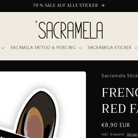
70 % SALE AUF ALLE STICKER
SACRMELA TATTOO & PIERCING
SACRAMELA STICKER
Sacramela Stic
FREN
RED 
Normaler
€8,90 EUR
Preis
Inkl. Steuern.
Versa