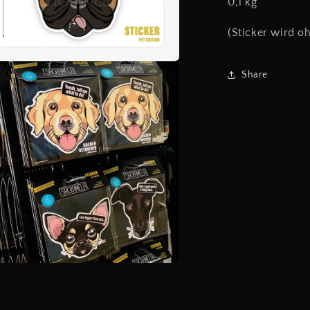
0,1 kg
(Sticker wird o
en
Share
l
n
en
l
n