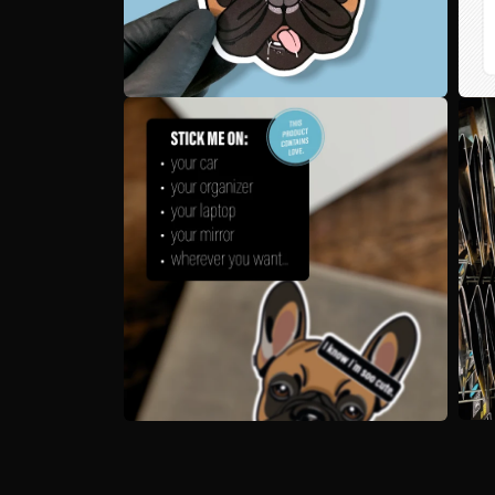
Medien
Medi
4
5
in
in
Modal
Moda
öffnen
öffne
Medi
Medien
7
6
in
in
Moda
Modal
öffne
öffnen