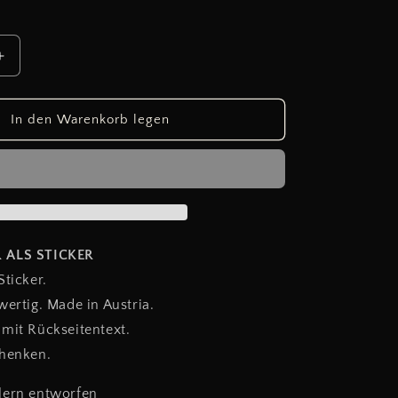
Erhöhe
die
Menge
für
In den Warenkorb legen
FRENCH
BULLDOG
RED
FAWN
 ALS STICKER
Sticker.
wertig. Made in Austria.
mit Rückseitentext.
chenken.
lern entworfen