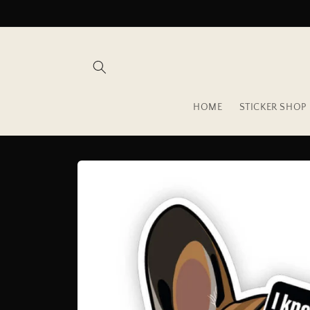
Direkt
zum
Inhalt
HOME
STICKER SHOP
Zu
Produktinformationen
springen