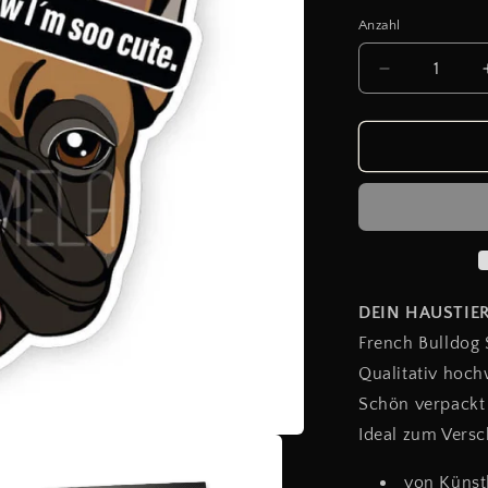
Anzahl
Verringere
die
Menge
für
FRENCH
BULLDOG
RED
FAWN
DEIN HAUSTIER
French Bulldog 
Qualitativ hoch
Schön verpackt 
Ideal zum Vers
von Künst