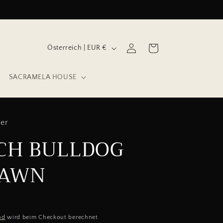
L
Einloggen
Warenkorb
Österreich | EUR €
a
n
SACRAMELA HOUSE
d
/
R
ker
e
CH BULLDOG
g
FAWN
i
o
n
nd
wird beim Checkout berechnet