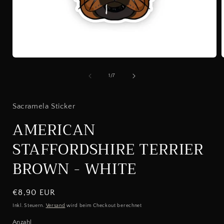
Medien
1
in
i
von
1
/
7
Modal
öffnen
ö
Sacramela Sticker
AMERICAN
STAFFORDSHIRE TERRIER
BROWN - WHITE
Normaler
€8,90 EUR
Preis
Inkl. Steuern.
Versand
wird beim Checkout berechnet
Anzahl