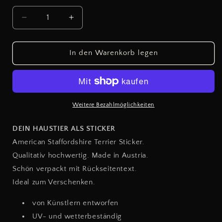
Verringere
Erhöhe
die
die
Menge
Menge
für
für
In den Warenkorb legen
AMERICAN
AMERICAN
STAFFORDSHIRE
STAFFORDSHIRE
TERRIER
TERRIER
BROWN
BROWN
-
-
Weitere Bezahlmöglichkeiten
WHITE
WHITE
DEIN HAUSTIER ALS STICKER
American Staffordshire Terrier Sticker.
Qualitativ hochwertig. Made in Austria.
Schön verpackt mit Rückseitentext.
Ideal zum Verschenken.
von Künstlern entworfen
UV- und wetterbeständig